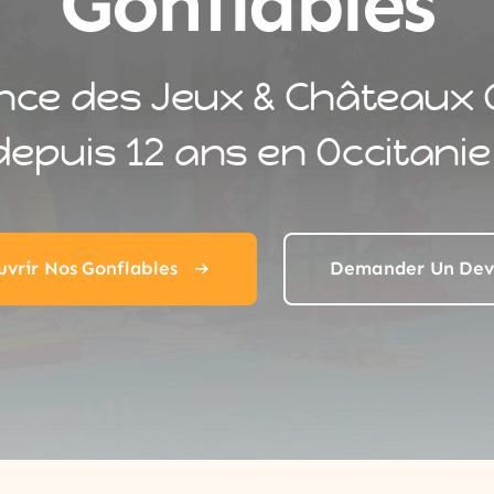
Gonflables
nce des Jeux & Châteaux 
depuis 12 ans en Occitanie 
vrir Nos Gonflables
Demander Un Dev