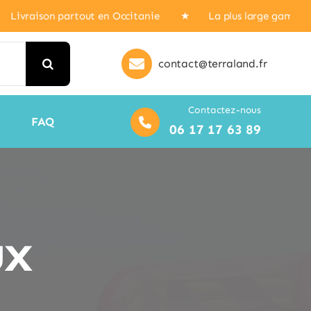
ison partout en Occitanie ★ La plus large gamme de châtea
contact@terraland.fr
Contactez-nous
FAQ
06 17 17 63 89
ux