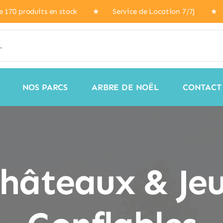
170 produits en stock ★ Service de Location 7/7J ★ Livra
NOS PARCS
ARBRE DE NOËL
CONTACT
hâteaux & Je