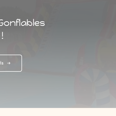
Gonflables
!
is