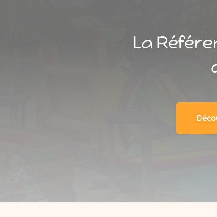
La Référe
Décou