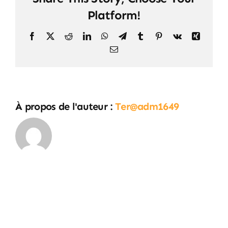
paiement
Platform!
acceptés
par
Facebook
X
Reddit
LinkedIn
WhatsApp
Telegram
Tumblr
Pinterest
Vk
Xing
Terraland
Email
?
À propos de l'auteur :
Ter@adm1649