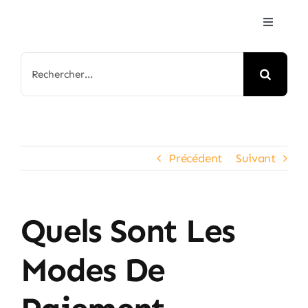
Passer
Toggle
au
Navigat
contenu
Accueil
Rechercher:
Jeux & Animations
Nos Parcs
Précédent
Suivant
Arbre de Noël
Quels Sont Les
Contactez-nous
Modes De
FAQ