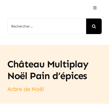
Passer
Toggle
au
Navigat
contenu
Accueil
Rechercher:
Jeux & Animations
Nos Parcs
Château Multiplay
Arbre de Noël
Noël Pain d’épices
Contactez-nous
Arbre de Noël
FAQ