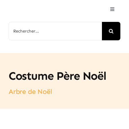
Passer
Toggle
au
Navigat
contenu
Accueil
Rechercher:
Jeux & Animations
Nos Parcs
Costume Père Noël
Arbre de Noël
Arbre de Noël
Contactez-nous
FAQ