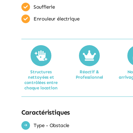
Soufflerie
Enrouleur​ électrique
Structures
Réactif &
No
nettoyées et
Professionnel
arrivag
contrôlées entre
chaque location​
Caractéristiques
Type - Obstacle