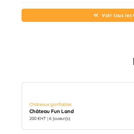
Voir tous le
Châteaux gonflables
Château Fun Land
200 €HT |
6 joueur(s)