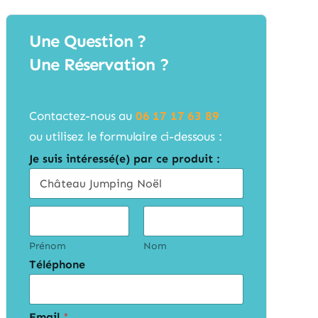
Une Question ?
Une Réservation ?
Contactez-nous au
06 17 17 63 89
ou utilisez le formulaire ci-dessous :
Je suis intéressé(e) par ce produit :
C
i
v
i
Prénom
Nom
l
Téléphone
i
t
é
s
*
Email
*