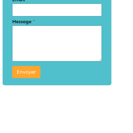
Message
*
Envoyer