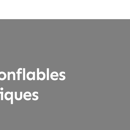
nflables
iques