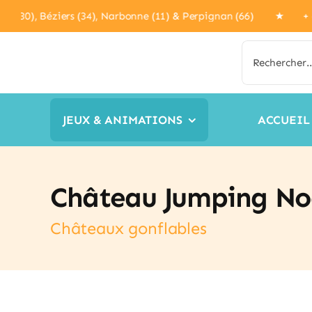
Passer
îmes (30), Béziers (34), Narbonne (11) & Perpignan (66) 
au
contenu
Rechercher:
JEUX & ANIMATIONS
ACCUEIL
Château Jumping No
Châteaux gonflables