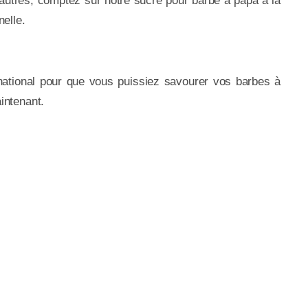
autres, comptez sur notre sucre pour barbe à papa à la
elle.
national pour que vous puissiez savourer vos barbes à
intenant.