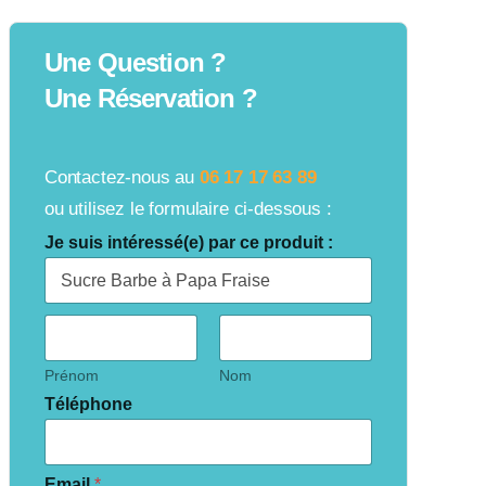
Une Question ?
Une Réservation ?
Contactez-nous au
06 17 17 63 89
ou utilisez le formulaire ci-dessous :
Je suis intéressé(e) par ce produit :
C
i
v
i
Prénom
Nom
l
Téléphone
i
t
é
s
*
Email
*