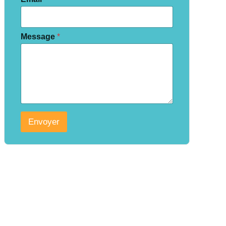
Message
*
Envoyer