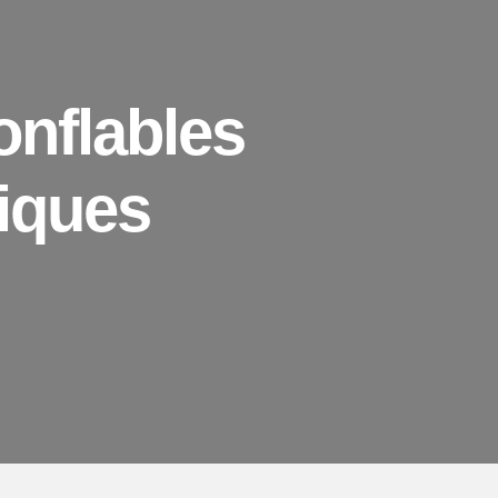
nflables
iques