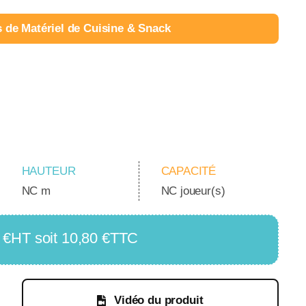
s de Matériel de Cuisine & Snack
HAUTEUR
CAPACITÉ
NC m
NC joueur(s)
 9 €HT soit 10,80 €TTC
Vidéo du produit