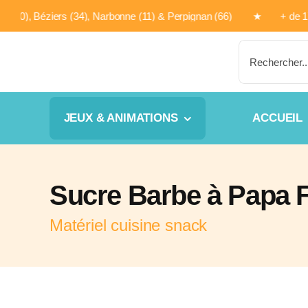
Passer
mes (30), Béziers (34), Narbonne (11) & Perpignan (66) ★ + 
au
contenu
Rechercher:
JEUX & ANIMATIONS
ACCUEIL
Sucre Barbe à Papa F
Matériel cuisine snack