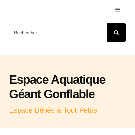
Passer
Toggle
au
Navigati
contenu
Accueil
Rechercher:
Jeux & Animations
Nos Parcs
Espace Aquatique
Arbre de Noël
Géant Gonflable
Contactez-nous
Espace Bébés & Tout-Petits
FAQ