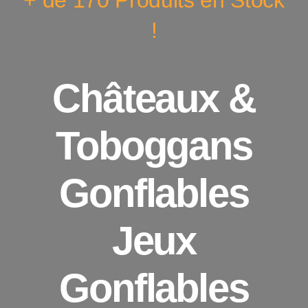
+ de 170 Produits en Stock
!
Châteaux &
Toboggans
Gonflables
Jeux
Gonflables