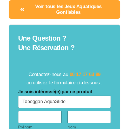
Voir tous les Jeux Aquatiques
Gonflables
Une Question ?
Une Réservation ?
Contactez-nous au
06 17 17 63 89
ou utilisez le formulaire ci-dessous :
Je suis intéressé(e) par ce produit :
C
i
v
i
Prénom
Nom