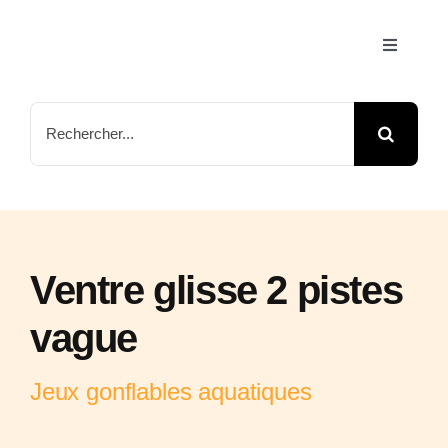
Passer
au
Toggle
Navigati
contenu
Accueil
Rechercher:
Jeux & A
Nos Par
Ventre glisse 2 pistes
Arbre de
vague
Contact
Jeux gonflables aquatiques
FAQ