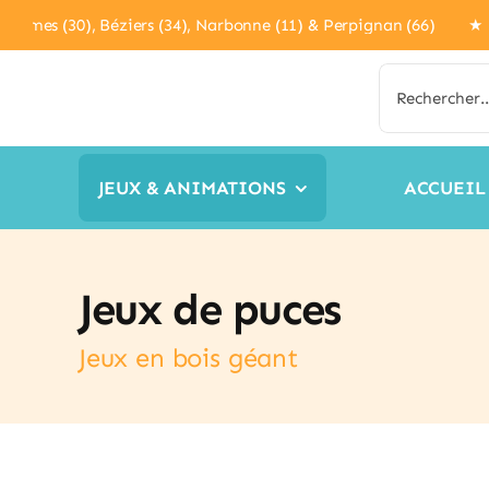
Passer
4), Nîmes (30), Béziers (34), Narbonne (11) & Perpignan (
au
contenu
Rechercher:
JEUX & ANIMATIONS
ACCUEIL
Jeux de puces
Jeux en bois géant