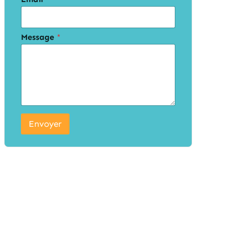
Message
*
Envoyer