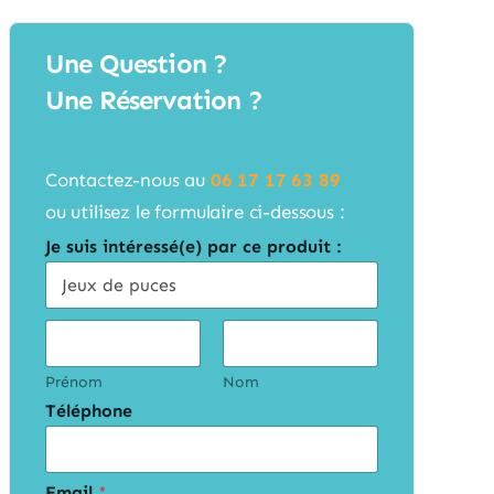
Une Question ?
Une Réservation ?
Contactez-nous au
06 17 17 63 89
ou utilisez le formulaire ci-dessous :
Je suis intéressé(e) par ce produit :
C
i
v
i
Prénom
Nom
l
Téléphone
i
t
é
s
*
Email
*