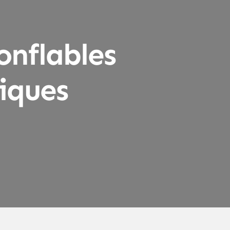
nflables
iques