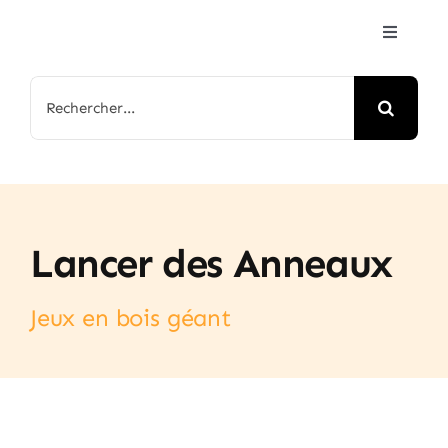
Passer
Toggle
au
Navigat
contenu
Accueil
Rechercher:
Jeux & Animations
Nos Parcs
Lancer des Anneaux
Arbre de Noël
Jeux en bois géant
Contactez-nous
FAQ