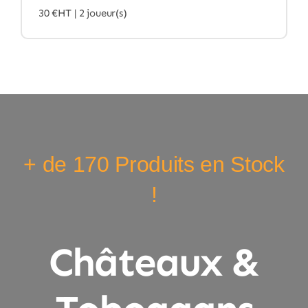
30 €HT |
2 joueur(s)
+ de 170 Produits en Stock
!
Châteaux &