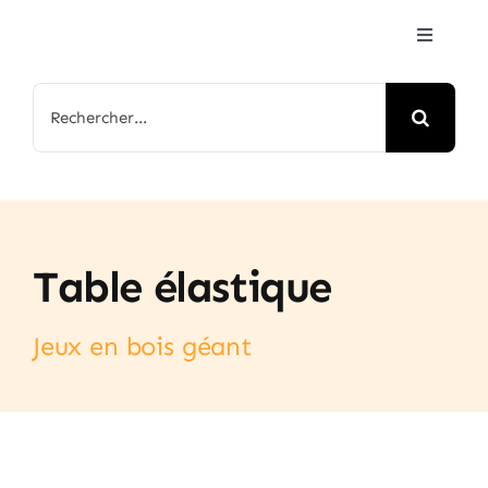
Passer
Toggle
au
Navigat
contenu
Accueil
Rechercher:
Jeux & Animations
Nos Parcs
Table élastique
Arbre de Noël
Jeux en bois géant
Contactez-nous
FAQ