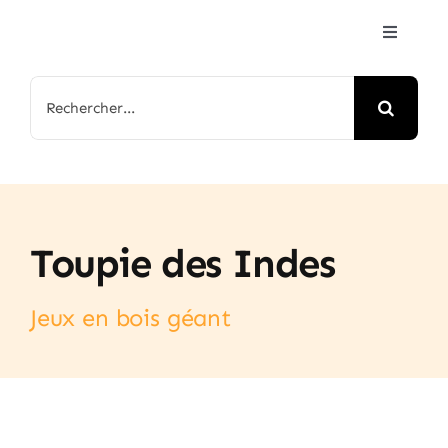
Passer
Toggle
au
Navigat
contenu
Accueil
Rechercher:
Jeux & Animations
Nos Parcs
Toupie des Indes
Arbre de Noël
Jeux en bois géant
Contactez-nous
FAQ