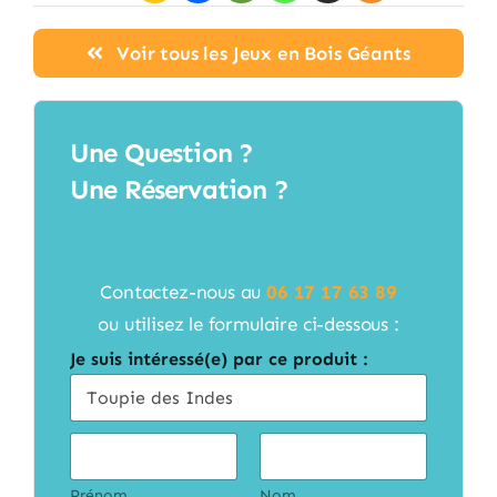
Voir tous les Jeux en Bois Géants
Une Question ?
Une Réservation ?
Contactez-nous au
06 17 17 63 89
ou utilisez le formulaire ci-dessous :
Je suis intéressé(e) par ce produit :
C
i
v
i
Prénom
Nom