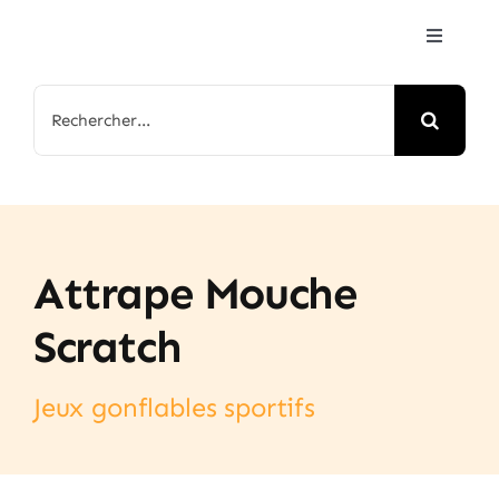
Passer
Toggle
au
Navigat
contenu
Accueil
Rechercher:
Jeux & Animations
Nos Parcs
Attrape Mouche
Arbre de Noël
Scratch
Contactez-nous
Jeux gonflables sportifs
FAQ