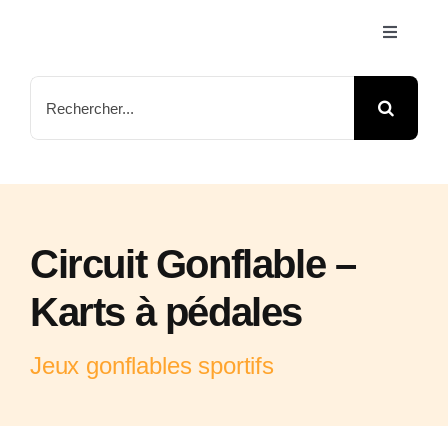
Passer
Toggle
au
Navigati
contenu
Accueil
Rechercher:
Jeux & Animations
Nos Parcs
Circuit Gonflable –
Arbre de Noël
Karts à pédales
Contactez-nous
Jeux gonflables sportifs
FAQ