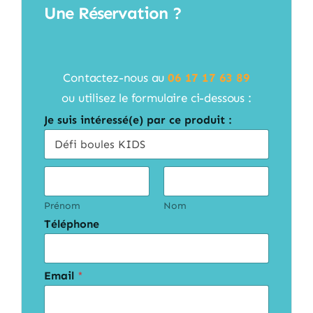
Une Réservation ?
Contactez-nous au
06 17 17 63 89
ou utilisez le formulaire ci-dessous :
Je suis intéressé(e) par ce produit :
C
i
v
i
Prénom
Nom
l
Téléphone
i
t
é
s
*
Email
*