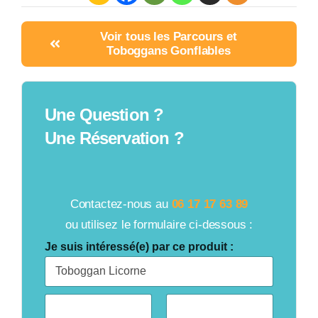
Voir tous les Parcours et
Toboggans Gonflables
Une Question ?
Une Réservation ?
Contactez-nous au
06 17 17 63 89
ou utilisez le formulaire ci-dessous :
Je suis intéressé(e) par ce produit :
C
i