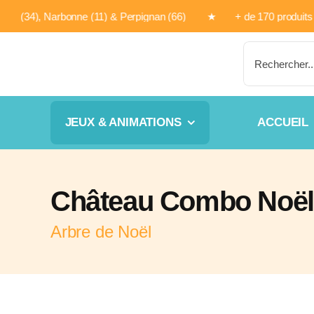
Passer
 Béziers (34), Narbonne (11) & Perpignan (66) ★ + de 170 pr
au
contenu
Rechercher:
JEUX & ANIMATIONS
ACCUEIL
Château Combo Noël
Arbre de Noël