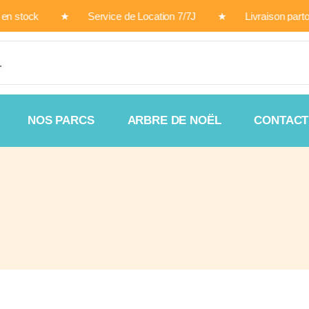
oduits en stock ★ Service de Location 7/7J ★ Livraison part
NOS PARCS
ARBRE DE NOËL
CONTACT