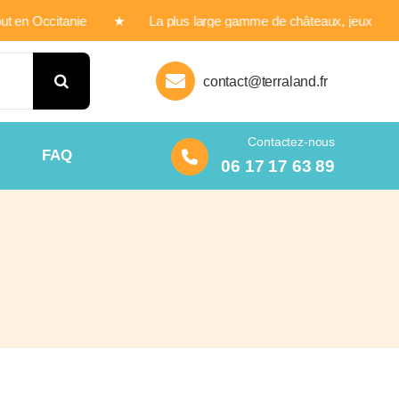
out en Occitanie ★ La plus large gamme de châteaux, jeux et
contact@terraland.fr
Contactez-nous
FAQ
06 17 17 63 89