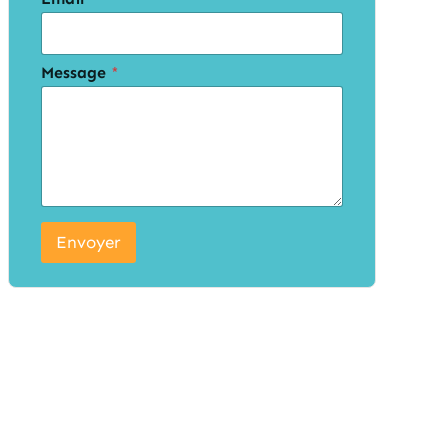
Message
*
Envoyer