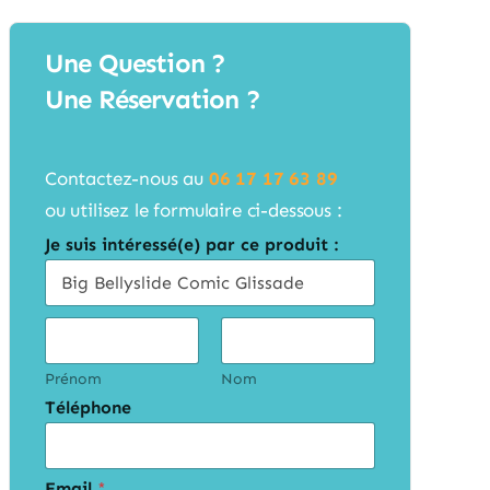
Une Question ?
Une Réservation ?
Contactez-nous au
06 17 17 63 89
ou utilisez le formulaire ci-dessous :
Je suis intéressé(e) par ce produit :
C
i
v
i
Prénom
Nom
l
Téléphone
i
t
é
s
*
Email
*