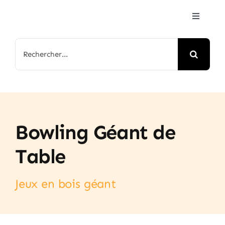
Passer
Toggle
au
Navigat
contenu
Accueil
Rechercher:
Jeux & Animations
Nos Parcs
Bowling Géant de
Arbre de Noël
Table
Contactez-nous
Jeux en bois géant
FAQ