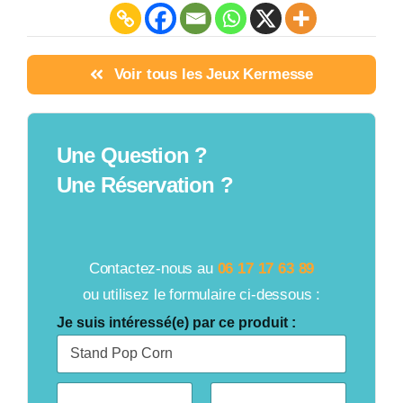
Voir tous les Jeux Kermesse
Une Question ?
Une Réservation ?
Contactez-nous au
06 17 17 63 89
ou utilisez le formulaire ci-dessous :
Je suis intéressé(e) par ce produit :
C