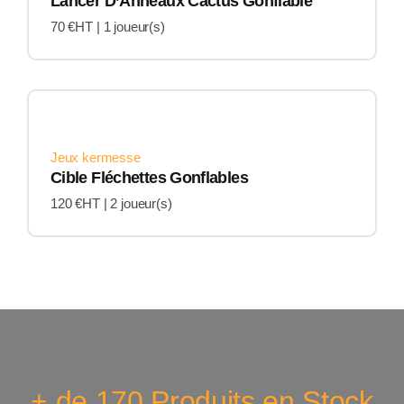
Lancer D’Anneaux Cactus Gonflable
70 €HT |
1 joueur(s)
Jeux kermesse
Cible Fléchettes Gonflables
120 €HT |
2 joueur(s)
+ de 170 Produits en Stock