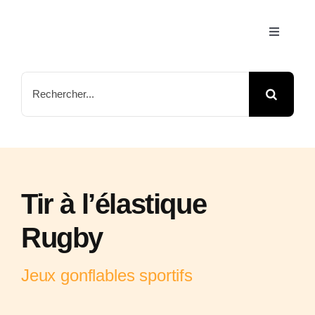
Passer
au
Toggle
Navigati
contenu
Accueil
Rechercher:
Jeux & A
Nos Par
Tir à l’élastique
Arbre de
Rugby
Contact
Jeux gonflables sportifs
FAQ