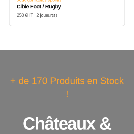
Cible Foot / Rugby
250 €HT |
2 joueur(s)
+ de 170 Produits en Stock
!
Châteaux &