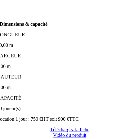
Dimensions & capacité
LONGUEUR
0,00 m
LARGEUR
,00 m
HAUTEUR
,00 m
CAPACITÉ
0 joueur(s)
ocation 1 jour : 750 €HT soit 900 €TTC
Téléchargez la fiche
Vidéo du produit