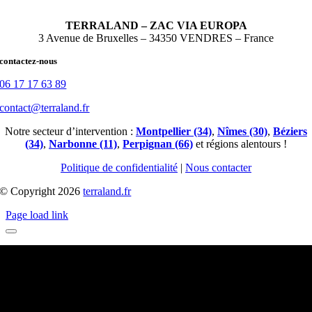
TERRALAND – ZAC VIA EUROPA
3 Avenue de Bruxelles – 34350 VENDRES – France
contactez-nous
06 17 17 63 89
contact@terraland.fr
Notre secteur d’intervention :
Montpellier (34)
,
Nîmes (30)
,
Béziers
(34)
,
Narbonne (11)
,
Perpignan (66)
et régions alentours !
Politique de confidentialité
|
Nous contacter
© Copyright 2026
terraland.fr
Page load link