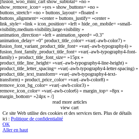
[fusion_woo_mini_cart show_subtotal= »no »
show_remove_icon= »yes » show_buttons= »no »
buttons_stretch= »no » buttons_layout= »floated »
buttons_alignment= »center » buttons_justify= »center »
link_style= »link » icon_position= »left » hide_on_mobile= »small-
visibility,medium-visibility,large-visibility »
animation_direction= »left » animation_speed= »0.3″
animation_delay= »0″ product_title_color= »var(–awb-color7) »
fusion_font_variant_product_title_font= »var(–awb-typography4) »
fusion_font_family_product_title_font= »var(–awb-typography4-font-
family) » product_title_font_size= »15px »
product_title_line_height= »var(–awb-typography4-line-height) »
product_title_letter_spacing= »var(–awb-typography4-letter-spacing) »
product_title_text_transform= »var(–awb-typography4-text-
transform) » product_price_color= »var(–awb-color8) »
remove_icon_bg_color= »var(–awb-color3) »
remove_icon_color= »var(–awb-color6) » margin_top= »8px »
margin_bottom= »24px » /]
read more articles
view cart
Ce site Web utilise des cookies et des services tiers. Plus de détails
ici :
Politique de confidentialité
OK
Aller en haut