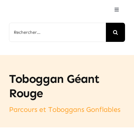
Passer
Toggle
au
Navigat
contenu
Accueil
Rechercher:
Jeux & Animations
Nos Parcs
Toboggan Géant
Arbre de Noël
Rouge
Contactez-nous
Parcours et Toboggans Gonflables
FAQ