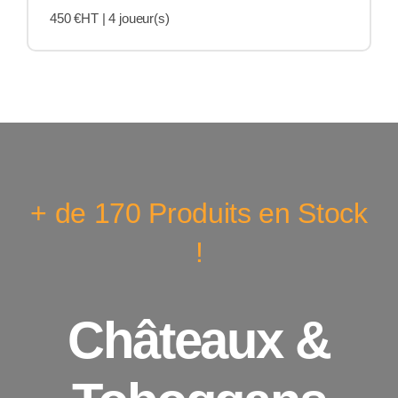
450 €HT |
4 joueur(s)
+ de 170 Produits en Stock
!
Châteaux &